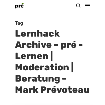
Menu
Skip
suchen
to
Close
main
Tag
Menu
content
Lernhack
Archive – pré -
Lernen |
Moderation |
Beratung -
Mark Prévoteau