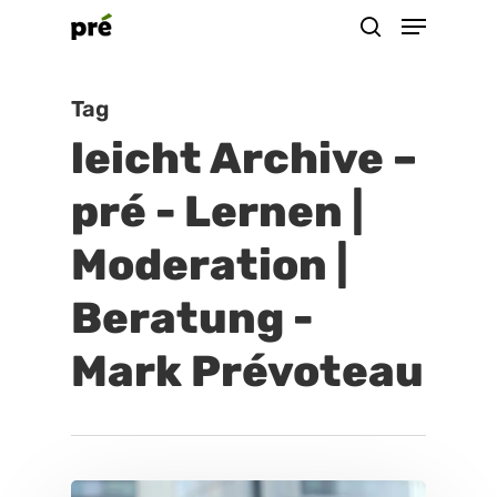
Menu
Skip
suchen
to
Close
main
Tag
Menu
content
leicht Archive –
pré - Lernen |
Moderation |
Beratung -
Mark Prévoteau