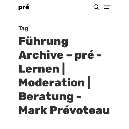
Menu
Skip
suchen
to
Close
main
Tag
Menu
content
Führung
Archive – pré -
Lernen |
Moderation |
Beratung -
Mark Prévoteau