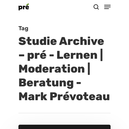
Menu
Skip
suchen
to
Close
main
Tag
Menu
content
Studie Archive
– pré - Lernen |
Moderation |
Beratung -
Mark Prévoteau